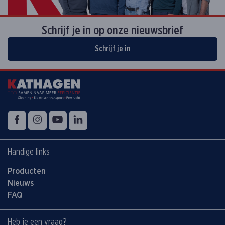
Contacteer onze service voor advies
Schrijf je in op onze nieuwsbrief
Schrijf je in
Volg ons op
Facebook
Instagram
YouTube
LinkedIn
Handige links
Producten
Nieuws
FAQ
Heb je een vraag?