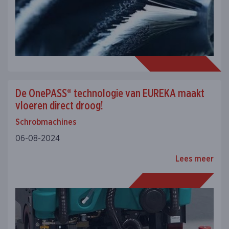
De OnePASS® technologie van EUREKA maakt
vloeren direct droog!
Schrobmachines
06-08-2024
Lees meer