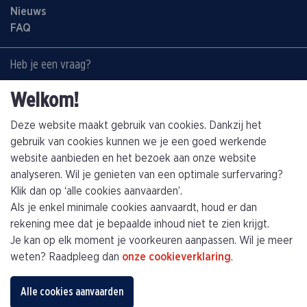
Nieuws
FAQ
Heb je een vraag?
Contacteer ons:
Welkom!
+32(0)89463794
info@kathagen.be
Deze website maakt gebruik van cookies. Dankzij het
gebruik van cookies kunnen we je een goed werkende
website aanbieden en het bezoek aan onze website
Vestiging
analyseren. Wil je genieten van een optimale surfervaring?
Kathagen N.V.
Klik dan op ‘alle cookies aanvaarden’.
Toekomststraat 4
Als je enkel minimale cookies aanvaardt, houd er dan
B-3960 Bree (Limburg)
rekening mee dat je bepaalde inhoud niet te zien krijgt.
Je kan op elk moment je voorkeuren aanpassen. Wil je meer
Plan je route
weten? Raadpleeg dan
onze cookieverklaring
.
Privacybeleid
Algemene voorwaarden
Alle cookies aanvaarden
Algemene verkoopsvoorwaarden
Cookiebeleid