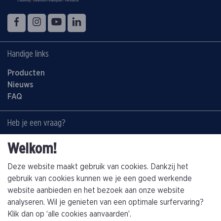
Volg ons op
Facebook
Instagram
YouTube
LinkedIn
Handige links
Producten
Nieuws
FAQ
Heb je een vraag?
Contacteer ons:
Welkom!
+32(0)89463794
info@kathagen.be
Deze website maakt gebruik van cookies. Dankzij het
gebruik van cookies kunnen we je een goed werkende
website aanbieden en het bezoek aan onze website
Vestiging
analyseren. Wil je genieten van een optimale surfervaring?
Kathagen N.V.
Klik dan op ‘alle cookies aanvaarden’.