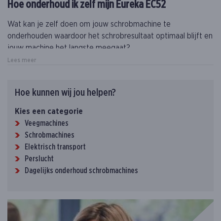
Hoe onderhoud ik zelf mijn Eureka EC52
technieker een onderhoud te laten doen op jouw machine.
Wat kan je zelf doen om jouw schrobmachine te
onderhouden waardoor het schrobresultaat optimaal blijft en
jouw machine het langste meegaat?
Lees meer
Naast dit onderhoud is het essentieel om minstens eenmaal
per jaar (bij intensief gebruik, meer) een gecertificeerde
technieker een onderhoud te laten doen op jouw machine.
Hoe kunnen wij jou helpen?
Kies een categorie
Veegmachines
Schrobmachines
Elektrisch transport
Perslucht
Dagelijks onderhoud schrobmachines