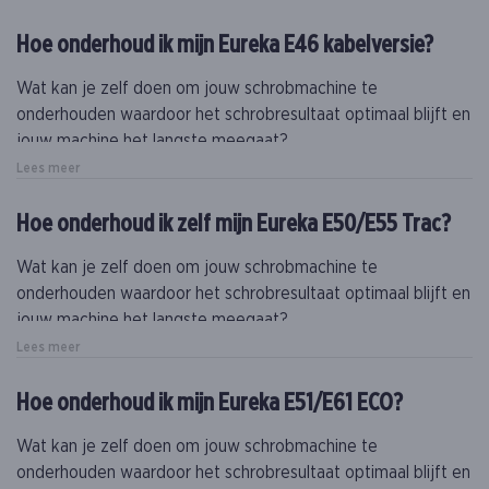
Naast dit onderhoud is het essentieel om minstens eenmaal
Hoe onderhoud ik mijn Eureka E46 kabelversie?
per jaar (bij intensief gebruik, meer) een gecertificeerde
technieker een onderhoud te laten doen op jouw machine.
Wat kan je zelf doen om jouw schrobmachine te
onderhouden waardoor het schrobresultaat optimaal blijft en
jouw machine het langste meegaat?
Lees meer
Naast dit onderhoud is het essentieel om minstens eenmaal
per jaar (bij intensief gebruik, meer) een gecertificeerde
Hoe onderhoud ik zelf mijn Eureka E50/E55 Trac?
technieker een onderhoud te laten doen op jouw machine.
Wat kan je zelf doen om jouw schrobmachine te
onderhouden waardoor het schrobresultaat optimaal blijft en
jouw machine het langste meegaat?
Lees meer
Naast dit onderhoud is het essentieel om minstens eenmaal
per jaar (bij intensief gebruik, meer) een gecertificeerde
Hoe onderhoud ik mijn Eureka E51/E61 ECO?
technieker een onderhoud te laten doen op jouw machine.
Wat kan je zelf doen om jouw schrobmachine te
onderhouden waardoor het schrobresultaat optimaal blijft en