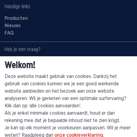
Handige links
Producten
Nieuws
FAQ
Heb je een vraag?
Contacteer ons:
Welkom!
+32(0)89463794
info@kathagen.be
Deze website maakt gebruik van cookies. Dankzij het
gebruik van cookies kunnen we je een goed werkende
website aanbieden en het bezoek aan onze website
Vestiging
analyseren. Wil je genieten van een optimale surfervaring?
Kathagen N.V.
Klik dan op ‘alle cookies aanvaarden’.
Toekomststraat 4
Als je enkel minimale cookies aanvaardt, houd er dan
B-3960 Bree (Limburg)
rekening mee dat je bepaalde inhoud niet te zien krijgt.
Je kan op elk moment je voorkeuren aanpassen. Wil je meer
Plan je route
weten? Raadpleeg dan
onze cookieverklaring
.