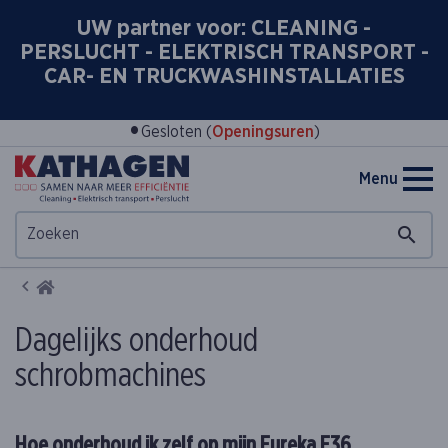
UW partner voor: CLEANING -
PERSLUCHT - ELEKTRISCH TRANSPORT -
CAR- EN TRUCKWASHINSTALLATIES
•
Gesloten (
Openingsuren
)
Menu
Home
Dagelijks onderhoud
schrobmachines
Hoe onderhoud ik zelf op mijn Eureka E36