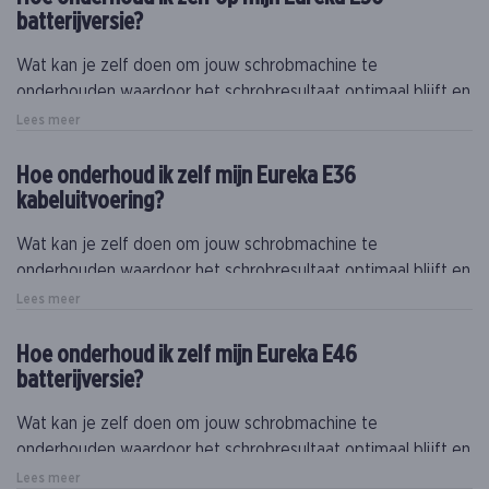
batterijversie?
Wat kan je zelf doen om jouw schrobmachine te
onderhouden waardoor het schrobresultaat optimaal blijft en
jouw machine het langste meegaat?
Lees meer
Naast dit onderhoud is het essentieel om minstens eenmaal
Hoe onderhoud ik zelf mijn Eureka E36
per jaar (bij intensief gebruik, meer) een gecertificeerde
kabeluitvoering?
technieker een onderhoud te laten doen op jouw machine.
Wat kan je zelf doen om jouw schrobmachine te
onderhouden waardoor het schrobresultaat optimaal blijft en
jouw machine het langste meegaat?
Lees meer
Naast dit onderhoud is het essentieel om minstens eenmaal
Hoe onderhoud ik zelf mijn Eureka E46
per jaar (bij intensief gebruik, meer) een gecertificeerde
batterijversie?
technieker een onderhoud te laten doen op jouw machine.
Wat kan je zelf doen om jouw schrobmachine te
onderhouden waardoor het schrobresultaat optimaal blijft en
jouw machine het langste meegaat?
Lees meer