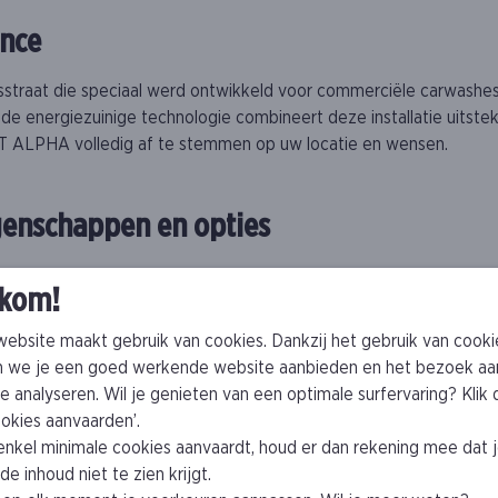
ance
raat die speciaal werd ontwikkeld voor commerciële carwashes, 
de energiezuinige technologie combineert deze installatie uitste
 ALPHA volledig af te stemmen op uw locatie en wensen.
genschappen en opties
kom!
ige breedte van het voertuig aangebracht voor een grondige en eff
ebsite maakt gebruik van cookies. Dankzij het gebruik van cooki
uw carwash een moderne uitstraling. Dankzij de opvangplaat wor
 we je een goed werkende website aanbieden en het bezoek aa
at verlaten.
e analyseren. Wil je genieten van een optimale surfervaring? Klik
cookies aanvaarden’.
 kanten
 enkel minimale cookies aanvaardt, houd er dan rekening mee dat 
e inhoud niet te zien krijgt.
 een goed wasverloop. We kunnen de Alpha uitrusten met diverse