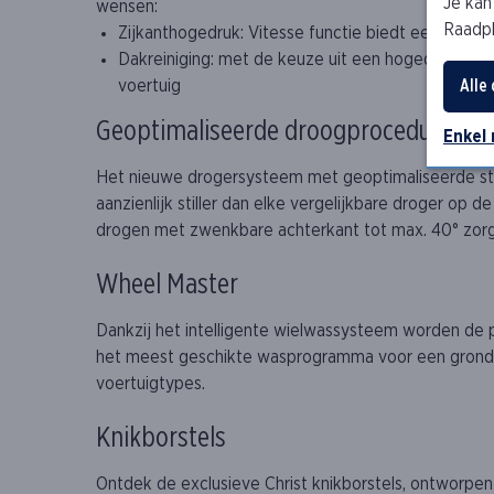
Je kan
wensen:
Raadp
Zijkanthogedruk: Vitesse functie biedt een effect
Dakreiniging: met de keuze uit een hogedruk-voors
voertuig
Alle
Geoptimaliseerde droogprocedure: snell
Enkel
Het nieuwe drogersysteem met geoptimaliseerde str
aanzienlijk stiller dan elke vergelijkbare droger o
drogen met zwenkbare achterkant tot max. 40° zorgt 
Wheel Master
Dankzij het intelligente wielwassysteem worden de 
het meest geschikte wasprogramma voor een grondige r
voertuigtypes.
Knikborstels
Ontdek de exclusieve Christ knikborstels, ontworpe