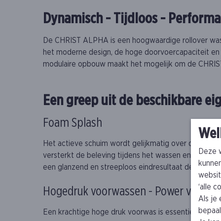
Dynamisch - Tijdloos - Perform
De CHRIST ALPHA is een hoogwaardige rollover wasst
het moderne design, de hoge doorvoercapaciteit en 
modulaire opbouw maakt het mogelijk om de CHRIST
Een greep uit de beschikbare ei
Foam Splash
Wel
Het actieve schuim wordt gelijkmatig over de volled
Deze w
versterkt de beleving tijdens het wassen en geeft 
kunnen
een glanzend en streeploos eindresultaat de wasstra
websit
‘alle 
Hogedruk voorwassen - Power van alle
Als je
bepaald
Een krachtige hoge druk voorwas is essentieel voor