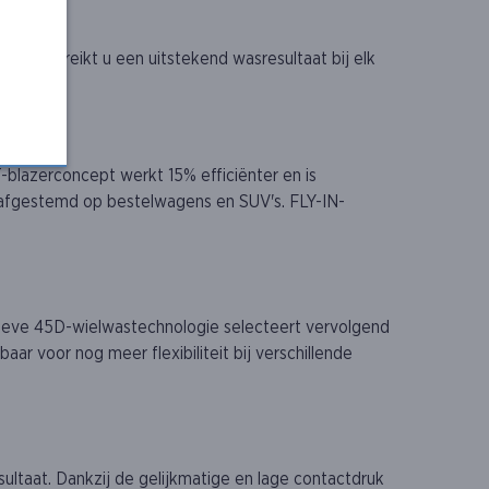
e.
nt en bereikt u een uitstekend wasresultaat bij elk
lazerconcept werkt 15% efficiënter en is
al afgestemd op bestelwagens en SUV's. FLY-IN-
tieve 45D-wielwastechnologie selecteert vervolgend
r voor nog meer flexibiliteit bij verschillende
ltaat. Dankzij de gelijkmatige en lage contactdruk