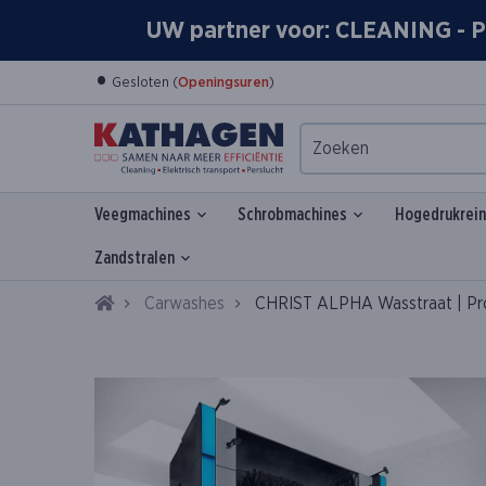
UW partner voor: CLEANING 
•
Gesloten (
Openingsuren
)
Veegmachines
Schrobmachines
Hogedrukrein
Zandstralen
Home
Carwashes
CHRIST ALPHA Wasstraat | Pro