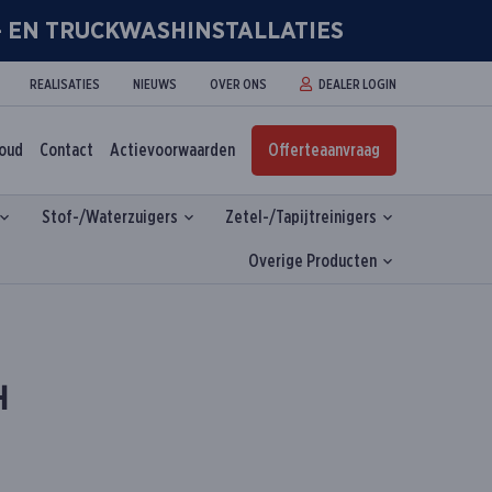
R- EN TRUCKWASHINSTALLATIES
REALISATIES
NIEUWS
OVER ONS
DEALER LOGIN
houd
Contact
Actievoorwaarden
Offerteaanvraag
Stof-/Waterzuigers
Zetel-/Tapijtreinigers
Overige Producten
H