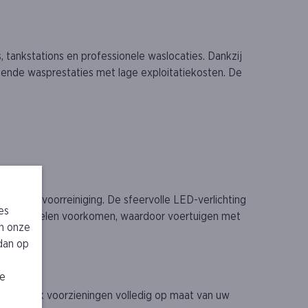
tankstations en professionele waslocaties. Dankzij
kende wasprestaties met lage exploitatiekosten. De
iciënte voorreiniging. De sfeervolle LED-verlichting
es
dt nadruppelen voorkomen, waardoor voertuigen met
n onze
 dan op
je
 hogedruk voorzieningen volledig op maat van uw