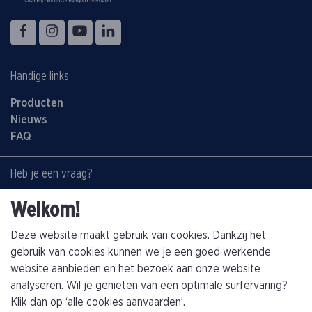
Volg ons op
Facebook
Instagram
YouTube
LinkedIn
Handige links
Producten
Nieuws
FAQ
Heb je een vraag?
Contacteer ons:
Welkom!
+32(0)89463794
info@kathagen.be
Deze website maakt gebruik van cookies. Dankzij het
gebruik van cookies kunnen we je een goed werkende
website aanbieden en het bezoek aan onze website
Vestiging
analyseren. Wil je genieten van een optimale surfervaring?
Kathagen N.V.
Klik dan op ‘alle cookies aanvaarden’.