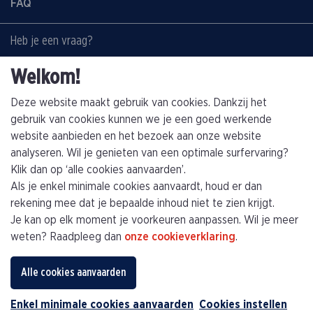
FAQ
Heb je een vraag?
Contacteer ons:
Welkom!
+32(0)89463794
info@kathagen.be
Deze website maakt gebruik van cookies. Dankzij het
gebruik van cookies kunnen we je een goed werkende
website aanbieden en het bezoek aan onze website
Vestiging
analyseren. Wil je genieten van een optimale surfervaring?
Kathagen N.V.
Klik dan op ‘alle cookies aanvaarden’.
Toekomststraat 4
Als je enkel minimale cookies aanvaardt, houd er dan
B-3960 Bree (Limburg)
rekening mee dat je bepaalde inhoud niet te zien krijgt.
Je kan op elk moment je voorkeuren aanpassen. Wil je meer
Plan je route
weten? Raadpleeg dan
onze cookieverklaring
.
Privacybeleid
Algemene voorwaarden
Alle cookies aanvaarden
Algemene verkoopsvoorwaarden
Cookiebeleid
Enkel minimale cookies aanvaarden
Cookies instellen
webdesign © Sanmax Projects
Contacteer ons: info@kathagen.be