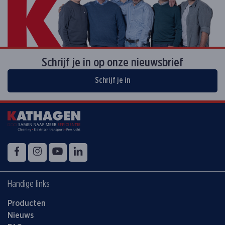
Schrijf je in op onze nieuwsbrief
Schrijf je in
Volg ons op
Facebook
Instagram
YouTube
LinkedIn
Handige links
Producten
Nieuws