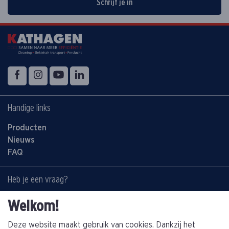
Schrijf je in
Volg ons op
Facebook
Instagram
YouTube
LinkedIn
Handige links
Producten
Nieuws
FAQ
Heb je een vraag?
Contacteer ons:
Welkom!
+32(0)89463794
info@kathagen.be
Deze website maakt gebruik van cookies. Dankzij het