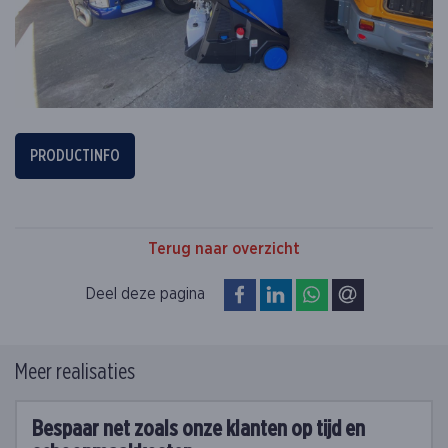
PRODUCTINFO
Terug naar overzicht
op Facebook
op LinkedIn
op WhatsApp
via e-mail
Deel deze pagina
Meer realisaties
Bespaar net zoals onze klanten op tijd en