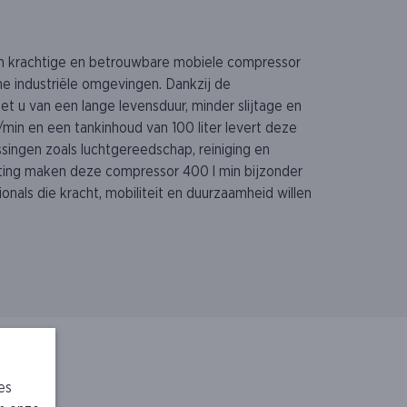
n krachtige en betrouwbare mobiele compressor
ne industriële omgevingen. Dankzij de
t u van een lange levensduur, minder slijtage en
l/min en een tankinhoud van 100 liter levert deze
ingen zoals luchtgereedschap, reiniging en
ting maken deze compressor 400 l min bijzonder
ionals die kracht, mobiliteit en duurzaamheid willen
es