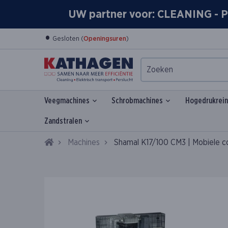
UW partner voor: CLEANING 
•
Gesloten (
Openingsuren
)
Veegmachines
Schrobmachines
Hogedrukrein
Zandstralen
Home
Machines
Shamal K17/100 CM3 | Mobiele c