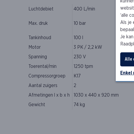
kunnen
websit
Luchtdebiet
400 L/min
‘alle 
Als je
Max. druk
10 bar
bepaald
Je kan
Tankinhoud
100 l
Raadp
Motor
3 PK / 2,2 kW
Spanning
230 V
Alle
Toerental/min
1250 tpm
Enkel
Compressorgroep
K17
Aantal zuigers
2
Afmetingen l x b x h
1030 x 440 x 920 mm
Gewicht
74 kg