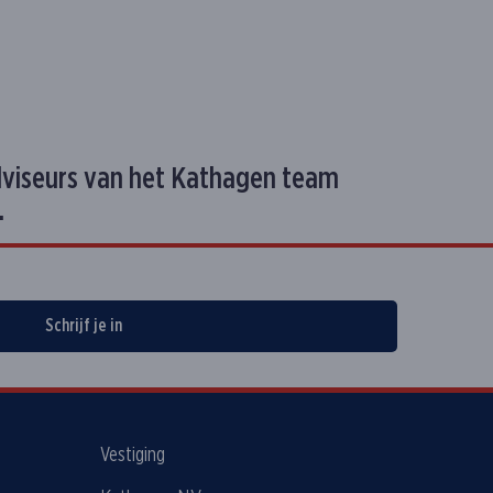
dviseurs van het Kathagen team
.
Schrijf je in
Vestiging