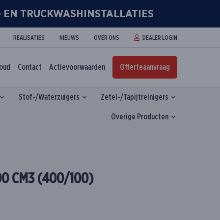
R- EN TRUCKWASHINSTALLATIES
REALISATIES
NIEUWS
OVER ONS
DEALER LOGIN
houd
Contact
Actievoorwaarden
Offerteaanvraag
Stof-/Waterzuigers
Zetel-/Tapijtreinigers
Overige Producten
0 CM3 (400/100)