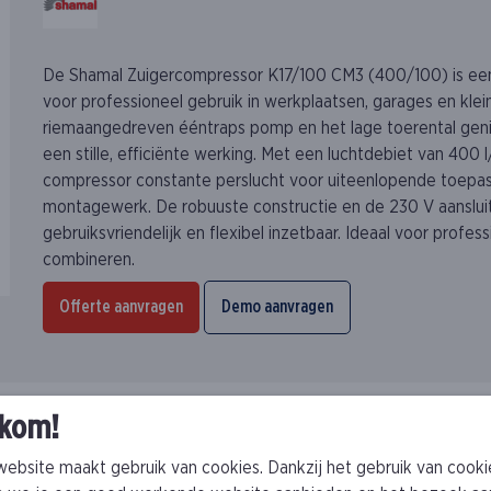
De Shamal Zuigercompressor K17/100 CM3 (400/100) is ee
voor professioneel gebruik in werkplaatsen, garages en klei
riemaangedreven ééntraps pomp en het lage toerental genie
een stille, efficiënte werking. Met een luchtdebiet van 400 
compressor constante perslucht voor uiteenlopende toepass
montagewerk. De robuuste constructie en de 230 V aanslui
gebruiksvriendelijk en flexibel inzetbaar. Ideaal voor profess
combineren.
Offerte aanvragen
Demo aanvragen
kom!
ebsite maakt gebruik van cookies. Dankzij het gebruik van cooki