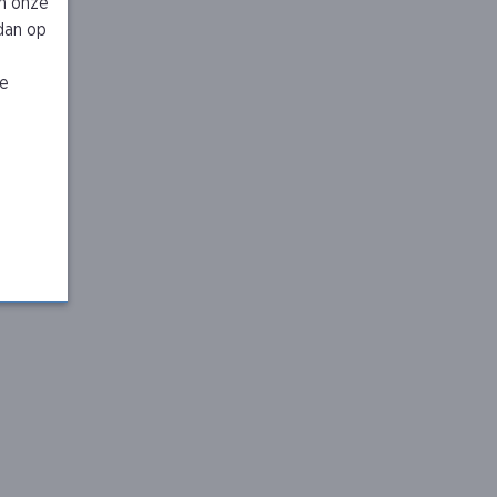
n onze
 dan op
je