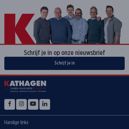
Schrijf je in op onze nieuwsbrief
Schrijf je in
Volg ons op
Facebook
Instagram
YouTube
LinkedIn
Handige links