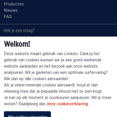
Producten
Nieuws
FAQ
Heb je een vraag?
Contacteer ons:
Welkom!
+32(0)89463794
info@kathagen.be
Deze website maakt gebruik van cookies. Dankzij het
gebruik van cookies kunnen we je een goed werkende
website aanbieden en het bezoek aan onze website
Vestiging
analyseren. Wil je genieten van een optimale surfervaring?
Kathagen N.V.
Klik dan op ‘alle cookies aanvaarden’.
Toekomststraat 4
Als je enkel minimale cookies aanvaardt, houd er dan
B-3960 Bree (Limburg)
rekening mee dat je bepaalde inhoud niet te zien krijgt.
Je kan op elk moment je voorkeuren aanpassen. Wil je meer
Plan je route
weten? Raadpleeg dan
onze cookieverklaring
.
Privacybeleid
Algemene voorwaarden