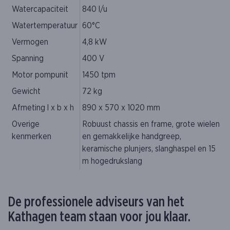
Watercapaciteit
840 l/u
Watertemperatuur
60°C
Vermogen
4,8 kW
Spanning
400 V
Motor pompunit
1450 tpm
Gewicht
72 kg
Afmeting l x b x h
890 x 570 x 1020 mm
Overige
Robuust chassis en frame, grote wielen
kenmerken
en gemakkelijke handgreep,
keramische plunjers, slanghaspel en 15
m hogedrukslang
De professionele adviseurs van het
Kathagen team staan voor jou klaar.