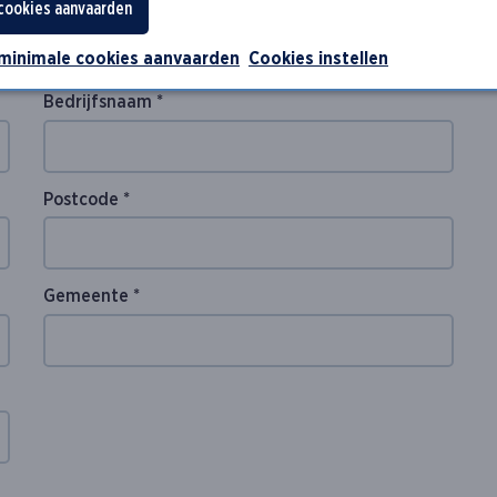
 cookies aanvaarden
Bedrijfsinfo
 minimale cookies aanvaarden
Cookies instellen
Bedrijfsnaam *
Postcode *
Gemeente *