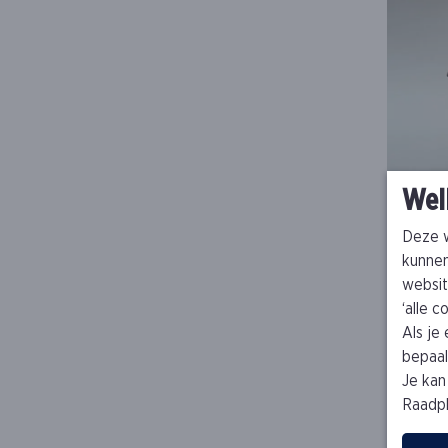
Wel
Deze w
kunnen
websit
‘alle 
Als je
bepaald
Je kan
Raadp