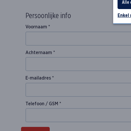
Alle
Persoonlijke info
Enkel
Voornaam *
Achternaam *
Gelieve dit veld leeg te laten
E-mailadres *
Telefoon / GSM *