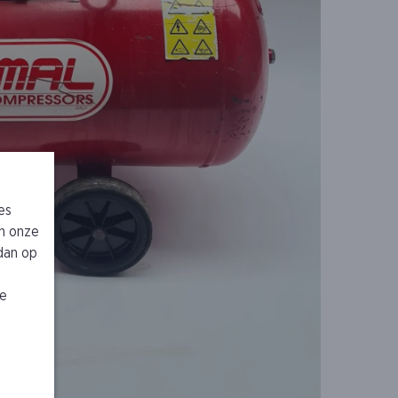
es
n onze
 dan op
je