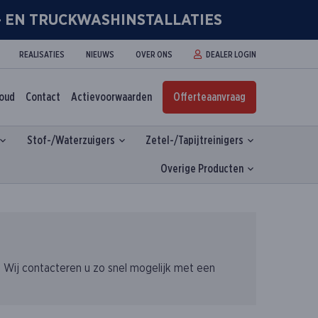
R- EN TRUCKWASHINSTALLATIES
REALISATIES
NIEUWS
OVER ONS
DEALER LOGIN
houd
Contact
Actievoorwaarden
Offerteaanvraag
Stof-/Waterzuigers
Zetel-/Tapijtreinigers
Overige Producten
. Wij contacteren u zo snel mogelijk met een