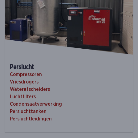
Perslucht
Compressoren
Vriesdrogers
Waterafscheiders
Luchtfilters
Condensaatverwerking
Persluchttanken
Persluchtleidingen