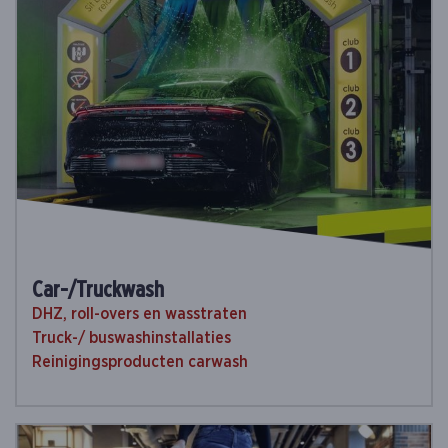
Car-/Truckwash
DHZ, roll-overs en wasstraten
Truck-/ buswashinstallaties
Reinigingsproducten carwash