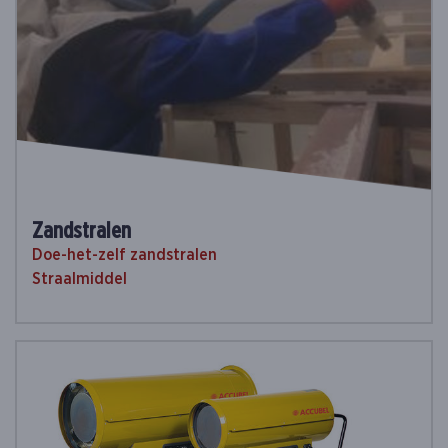
Zandstralen
Doe-het-zelf zandstralen
Straalmiddel